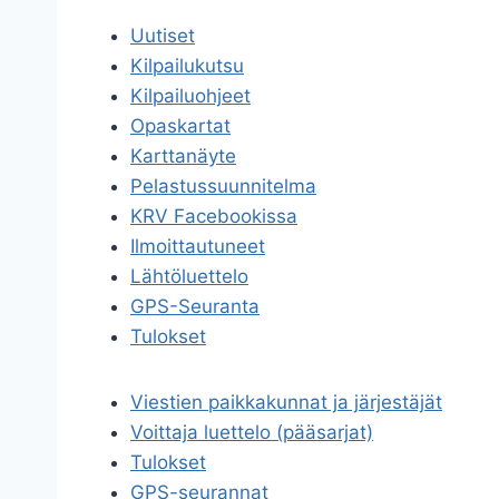
Uutiset
Kilpailukutsu
Kilpailuohjeet
Opaskartat
Karttanäyte
Pelastussuunnitelma
KRV Facebookissa
Ilmoittautuneet
Lähtöluettelo
GPS-Seuranta
Tulokset
Viestien paikkakunnat ja järjestäjät
Voittaja luettelo (pääsarjat)
Tulokset
GPS-seurannat