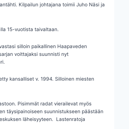
ntähti. Kilpailun johtajana toimii Juho Näsi ja
la 15-vuotista taivaltaan.
vastasi silloin paikallinen Haapaveden
rjan voittajaksi suunnisti nyt
ri.
tty kansalliset v. 1994. Silloinen miesten
astoon. Pisimmät radat vierailevat myös
oten täysipainoiseen suunnistukseen päästään
lukeskuksen läheisyyteen. Lastenratoja