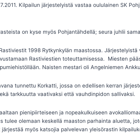
.2011. Kilpailun järjestelyistä vastaa oululainen SK Pohja
rasteista on kyse myös Pohjantähdellä; seura juhlii samal
Rastiviestit 1998 Rytkynkylän maastossa. Järjestelyistä 
a avustamaan Rastiviestien toteuttamisessa. Miesten pääsa
ppumiehistöllään. Naisten mestari oli Angelniemen Ankku
vana tunnettu Korkatti, jossa on edellisen kerran järjeste
ekä tarkkuutta vaativaksi että vauhdinpidon sallivaksi.
aaltaan pienipiirteiseen ja nopeakulkuiseen avokallioma
us tulee olemaan keskellä maaston parhainta aluetta, j
t järjestää myös katsojia palvelevan yleisörastin kilpai