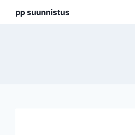
Siirry
pp suunnistus
sisältöön