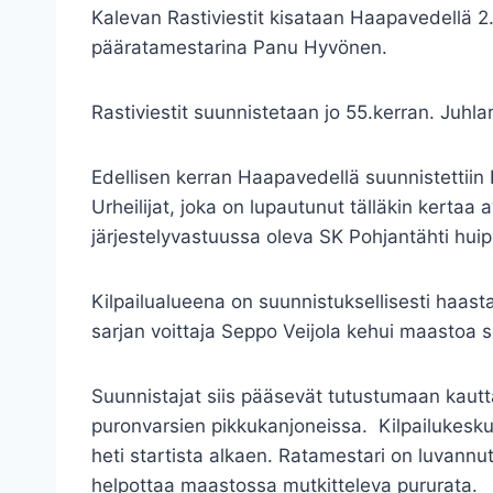
Kalevan Rastiviestit kisataan Haapavedellä 2.7
pääratamestarina Panu Hyvönen.
Rastiviestit suunnistetaan jo 55.kerran. Juhla
Edellisen kerran Haapavedellä suunnistettiin 
Urheilijat, joka on lupautunut tälläkin kerta
järjestelyvastuussa oleva SK Pohjantähti hui
Kilpailualueena on suunnistuksellisesti haasta
sarjan voittaja Seppo Veijola kehui maastoa s
Suunnistajat siis pääsevät tutustumaan kautt
puronvarsien pikkukanjoneissa. Kilpailukesk
heti startista alkaen. Ratamestari on luvannu
helpottaa maastossa mutkitteleva pururata.