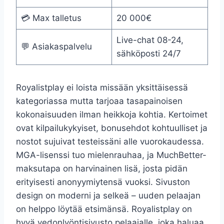
💳 Max talletus
20 000€
Live-chat 08-24,
💬 Asiakaspalvelu
sähköposti 24/7
Royalistplay ei loista missään yksittäisessä
kategoriassa mutta tarjoaa tasapainoisen
kokonaisuuden ilman heikkoja kohtia. Kertoimet
ovat kilpailukykyiset, bonusehdot kohtuulliset ja
nostot sujuivat testeissäni alle vuorokaudessa.
MGA-lisenssi tuo mielenrauhaa, ja MuchBetter-
maksutapa on harvinainen lisä, josta pidän
erityisesti anonyymiytensä vuoksi. Sivuston
design on moderni ja selkeä – uuden pelaajan
on helppo löytää etsimänsä. Royalistplay on
hyvä vedonlyöntisivusto pelaajalle, joka haluaa