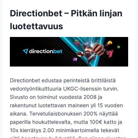
Directionbet – Pitkän linjan
luotettavuus
Directionbet edustaa perinteistä brittiläistä
vedonlyöntikulttuuria UKGC-lisenssin turvin.
Sivusto on toiminut vuodesta 2008 ja
rakentunut luotettavan maineen yli 15 vuoden
aikana. Tervetuliaisbonuksen 200% näyttää
paperilla houkuttelevalta, mutta 100€ katto ja
10x kierrätys 2.00 minimikertoimella tekevät