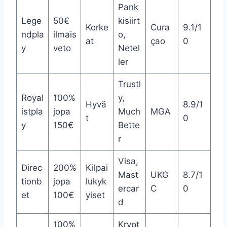
Pank
Lege
50€
kisiirt
Korke
Cura
9.1/1
ndpla
ilmais
o,
at
çao
0
y
veto
Netel
ler
Trustl
Royal
100%
y,
Hyvä
8.9/1
istpla
jopa
Much
MGA
t
0
y
150€
Bette
r
Visa,
Direc
200%
Kilpai
Mast
UKG
8.7/1
tionb
jopa
lukyk
ercar
C
0
et
100€
yiset
d
100%
Krypt