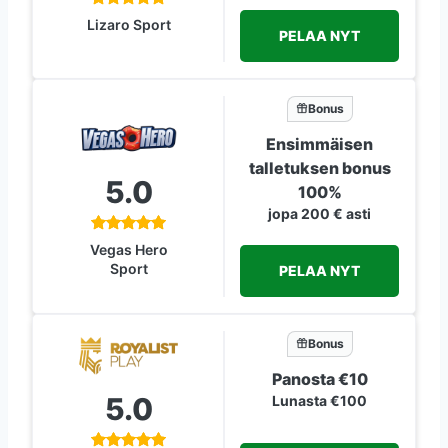
Lizaro Sport
PELAA NYT
Bonus
Ensimmäisen
talletuksen bonus
5.0
100%
jopa 200 € asti
Vegas Hero
Sport
PELAA NYT
Bonus
Panosta €10
5.0
Lunasta €100