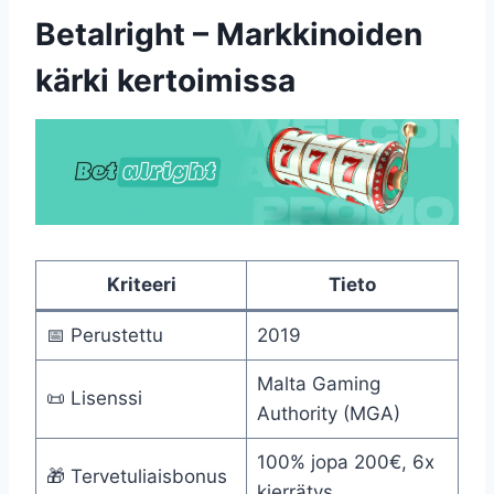
Betalright – Markkinoiden
kärki kertoimissa
Kriteeri
Tieto
📅 Perustettu
2019
Malta Gaming
📜 Lisenssi
Authority (MGA)
100% jopa 200€, 6x
🎁 Tervetuliaisbonus
kierrätys