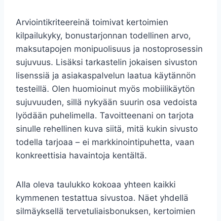
Arviointikriteereinä toimivat kertoimien
kilpailukyky, bonustarjonnan todellinen arvo,
maksutapojen monipuolisuus ja nostoprosessin
sujuvuus. Lisäksi tarkastelin jokaisen sivuston
lisenssiä ja asiakaspalvelun laatua käytännön
testeillä. Olen huomioinut myös mobiilikäytön
sujuvuuden, sillä nykyään suurin osa vedoista
lyödään puhelimella. Tavoitteenani on tarjota
sinulle rehellinen kuva siitä, mitä kukin sivusto
todella tarjoaa – ei markkinointipuhetta, vaan
konkreettisia havaintoja kentältä.
Alla oleva taulukko kokoaa yhteen kaikki
kymmenen testattua sivustoa. Näet yhdellä
silmäyksellä tervetuliaisbonuksen, kertoimien