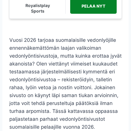
Royalistplay
PELAA NYT
Sports
Vuosi 2026 tarjoaa suomalaisille vedonlyöjille
ennennäkemättömän laajan valikoiman
vedonlyöntisivustoja, mutta kuinka erottaa jyvät
akanoista? Olen viettänyt viimeiset kuukaudet
testaamassa järjestelmällisesti kymmentä eri
vedonlyöntisivustoa – rekisteröidyin, talletin
rahaa, lyöin vetoa ja nostin voittoni. Jokainen
sivusto on käynyt läpi saman tiukan arvioinnin,
jotta voit tehdä perusteltuja päätöksiä ilman
turhaa arpomista. Tässä kattavassa oppaassa
paljastetaan parhaat vedonlyöntisivustot
suomalaisille pelaajille vuonna 2026.