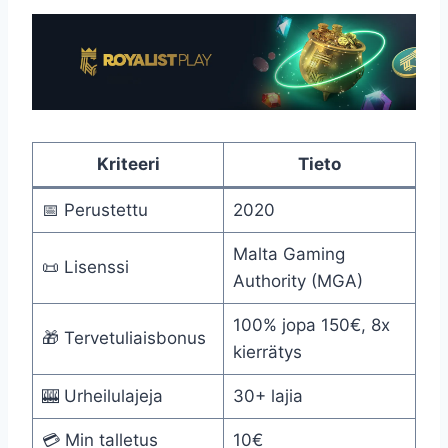
Kriteeri
Tieto
📅 Perustettu
2020
Malta Gaming
📜 Lisenssi
Authority (MGA)
100% jopa 150€, 8x
🎁 Tervetuliaisbonus
kierrätys
🎰 Urheilulajeja
30+ lajia
💳 Min talletus
10€