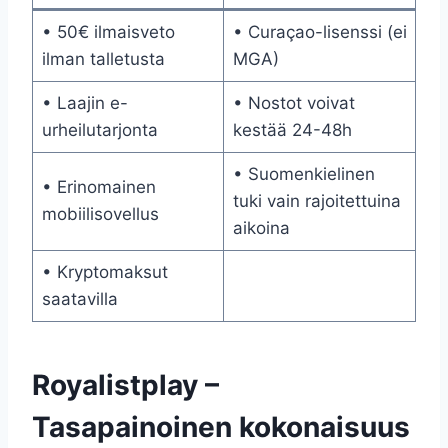
• 50€ ilmaisveto
• Curaçao-lisenssi (ei
ilman talletusta
MGA)
• Laajin e-
• Nostot voivat
urheilutarjonta
kestää 24-48h
• Suomenkielinen
• Erinomainen
tuki vain rajoitettuina
mobiilisovellus
aikoina
• Kryptomaksut
saatavilla
Royalistplay –
Tasapainoinen kokonaisuus