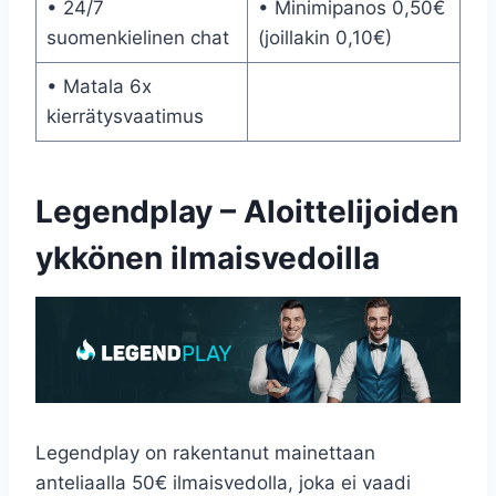
• 24/7
• Minimipanos 0,50€
suomenkielinen chat
(joillakin 0,10€)
• Matala 6x
kierrätysvaatimus
Legendplay – Aloittelijoiden
ykkönen ilmaisvedoilla
Legendplay on rakentanut mainettaan
anteliaalla 50€ ilmaisvedolla, joka ei vaadi