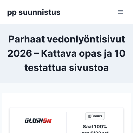
Siirry
pp suunnistus
sisältöön
Parhaat vedonlyöntisivut
2026 – Kattava opas ja 10
testattua sivustoa
Bonus
Saat 100%
jopa €100 asti