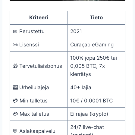
Kriteeri
Tieto
📅 Perustettu
2021
📜 Lisenssi
Curaçao eGaming
100% jopa 250€ tai
🎁 Tervetuliaisbonus
0,005 BTC, 7x
kierrätys
🎰 Urheilulajeja
40+ lajia
💳 Min talletus
10€ / 0,0001 BTC
💳 Max talletus
Ei rajaa (krypto)
24/7 live-chat
💬 Asiakaspalvelu