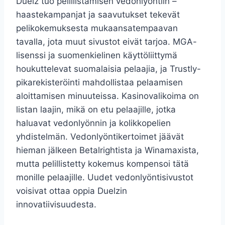
Duelz tuo pelillistämisen vedonlyöntiin –
haastekampanjat ja saavutukset tekevät
pelikokemuksesta mukaansatempaavan
tavalla, jota muut sivustot eivät tarjoa. MGA-
lisenssi ja suomenkielinen käyttöliittymä
houkuttelevat suomalaisia pelaajia, ja Trustly-
pikarekisteröinti mahdollistaa pelaamisen
aloittamisen minuuteissa. Kasinovalikoima on
listan laajin, mikä on etu pelaajille, jotka
haluavat vedonlyönnin ja kolikkopelien
yhdistelmän. Vedonlyöntikertoimet jäävät
hieman jälkeen Betalrightista ja Winamaxista,
mutta pelillistetty kokemus kompensoi tätä
monille pelaajille. Uudet vedonlyöntisivustot
voisivat ottaa oppia Duelzin
innovatiivisuudesta.