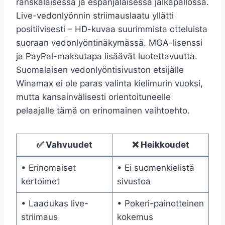
ranskalaisessa ja espanjalaisessa jalkapallossa.
Live-vedonlyönnin striimauslaatu yllätti
positiivisesti – HD-kuvaa suurimmista otteluista
suoraan vedonlyöntinäkymässä. MGA-lisenssi
ja PayPal-maksutapa lisäävät luotettavuutta.
Suomalaisen vedonlyöntisivuston etsijälle
Winamax ei ole paras valinta kielimurin vuoksi,
mutta kansainvälisesti orientoituneelle
pelaajalle tämä on erinomainen vaihtoehto.
✅ Vahvuudet
❌ Heikkoudet
• Erinomaiset
• Ei suomenkielistä
kertoimet
sivustoa
• Laadukas live-
• Pokeri-painotteinen
striimaus
kokemus