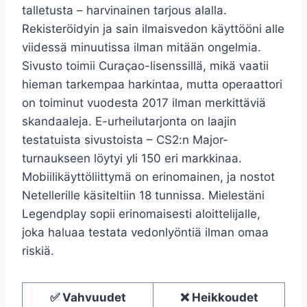
talletusta – harvinainen tarjous alalla.
Rekisteröidyin ja sain ilmaisvedon käyttööni alle
viidessä minuutissa ilman mitään ongelmia.
Sivusto toimii Curaçao-lisenssillä, mikä vaatii
hieman tarkempaa harkintaa, mutta operaattori
on toiminut vuodesta 2017 ilman merkittäviä
skandaaleja. E-urheilutarjonta on laajin
testatuista sivustoista – CS2:n Major-
turnaukseen löytyi yli 150 eri markkinaa.
Mobiilikäyttöliittymä on erinomainen, ja nostot
Netellerille käsiteltiin 18 tunnissa. Mielestäni
Legendplay sopii erinomaisesti aloittelijalle,
joka haluaa testata vedonlyöntiä ilman omaa
riskiä.
✅ Vahvuudet
❌ Heikkoudet